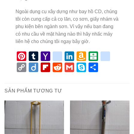
Ngoài dụng cụ xây dựng như bay hồ CD, chúng
tôi còn cung cấp cả cọ lăn, cọ sơn, giấy nhám và
phụ kiện bên ngành sơn. Vì vậy nếu bạn đang
có nhu cầu về mặt hàng nào thì hãy nhấc máy
liên hệ cho chúng tôi ngay bây giờ.
Pinterest
Tumblr
Yahoo
google_bookmar
LinkedIn
Amazon
Balatari
blinkl
Mail
Wish
Copy
Diigo
Flipboard
Reddit
Gmail
Skype
Share
List
Link
SẢN PHẨM TƯƠNG TỰ