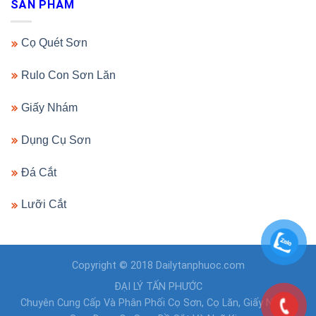
SẢN PHẨM
Cọ Quét Sơn
Rulo Con Sơn Lăn
Giấy Nhám
Dụng Cụ Sơn
Đá Cắt
Lưỡi Cắt
Copyright © 2018 Dailytanphuoc.com
ĐẠI LÝ TẤN PHƯỚC
Chuyên Cung Cấp Và Phân Phối Cọ Sơn, Cọ Lăn, Giấy Nhám,