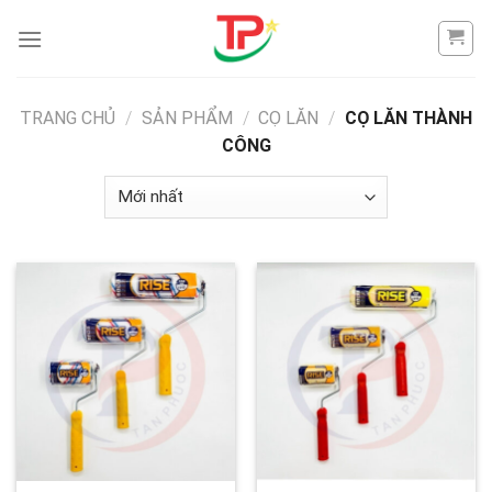
Skip
to
content
TRANG CHỦ
/
SẢN PHẨM
/
CỌ LĂN
/
CỌ LĂN THÀNH
CÔNG