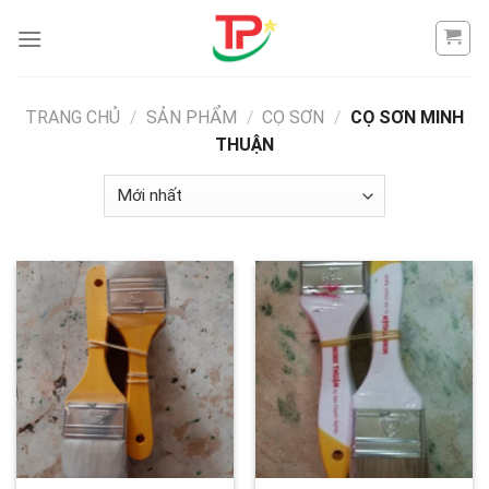
Skip
to
content
TRANG CHỦ
/
SẢN PHẨM
/
CỌ SƠN
/
CỌ SƠN MINH
THUẬN