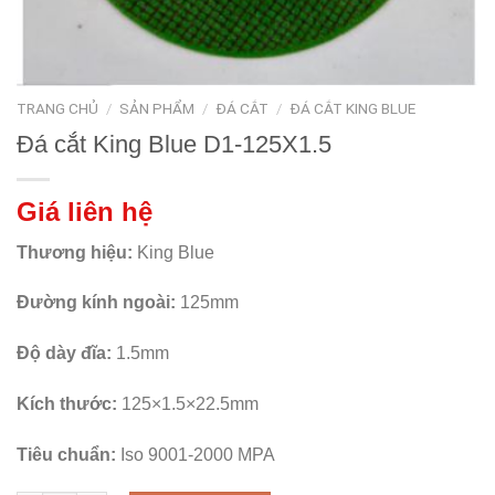
TRANG CHỦ
/
SẢN PHẨM
/
ĐÁ CẮT
/
ĐÁ CẮT KING BLUE
Đá cắt King Blue D1-125X1.5
Giá liên hệ
Thương hiệu:
King Blue
Đường kính ngoài:
125
mm
Độ dày đĩa:
1.5
mm
Kích thước:
125×1.5×22.5mm
Tiêu chuẩn:
Iso 9001-2000 MPA