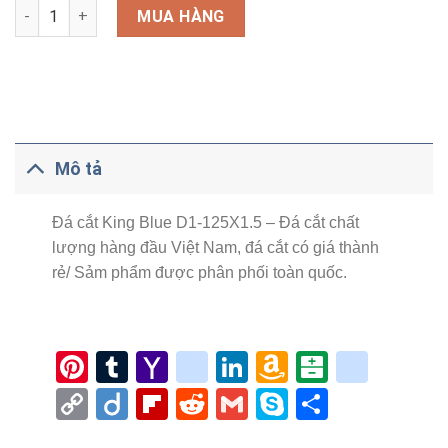
Số lượng
MUA HÀNG
Mô tả
Đá cắt King Blue D1-125X1.5 – Đá cắt chất
lượng hàng đầu Việt Nam, đá cắt có giá thành
rẻ/ Sảm phẩm được phân phối toàn quốc.
Pinterest
Tumblr
Yahoo
google_bookmar
LinkedIn
Amazon
Balatari
blinkl
Mail
Wish
Copy
Diigo
Flipboard
Reddit
Gmail
Skype
Share
List
Link