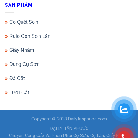
SẢN PHẨM
Cọ Quét Sơn
Rulo Con Sơn Lăn
Giấy Nhám
Dụng Cụ Sơn
Đá Cắt
Lưỡi Cắt
Copyright © 2018 Dailytanphuoc.com
ĐẠI LÝ TẤN PHƯỚC
Chuyên Cung Cấp Và Phân Phối Cọ Sơn, Cọ Lăn, Giấy Nhám,