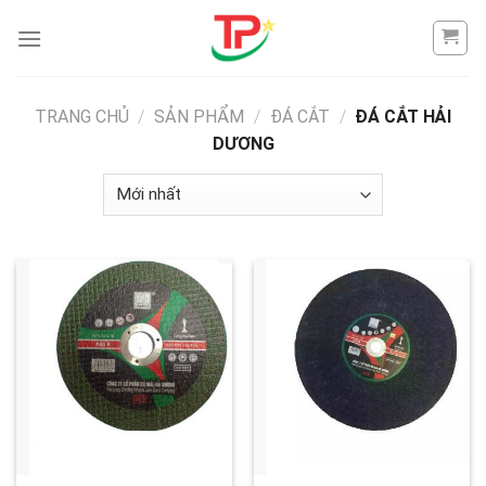
Skip
to
content
TRANG CHỦ
/
SẢN PHẨM
/
ĐÁ CẮT
/
ĐÁ CẮT HẢI
DƯƠNG